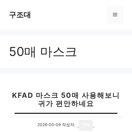
컨
텐
구조대
메
츠
로
뉴
건
너
50매 마스크
뛰
기
KFAD 마스크 50매 사용해보니
귀가 편안하네요
2026-05-09
작성자:
기자