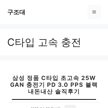
컨
텐
구조대
메
츠
로
뉴
건
너
C타입 고속 충전
뛰
기
삼성 정품 C타입 초고속 25W
GAN 충전기 PD 3.0 PPS 블랙
내돈내산 솔직후기