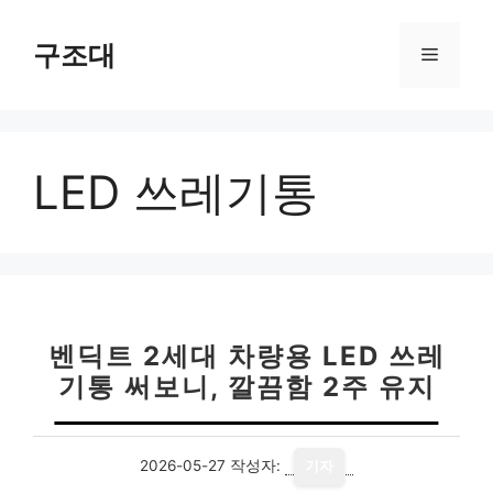
컨
텐
구조대
메
츠
로
뉴
건
너
LED 쓰레기통
뛰
기
벤딕트 2세대 차량용 LED 쓰레
기통 써보니, 깔끔함 2주 유지
2026-05-27
작성자:
기자