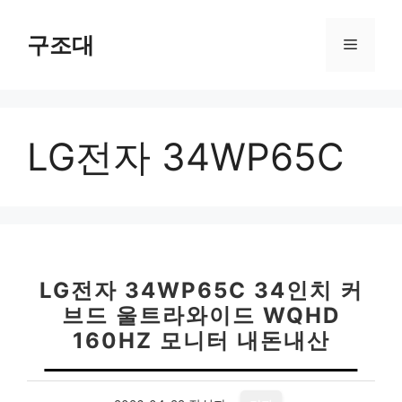
컨
텐
구조대
메
츠
로
뉴
건
너
LG전자 34WP65C
뛰
기
LG전자 34WP65C 34인치 커
브드 울트라와이드 WQHD
160HZ 모니터 내돈내산