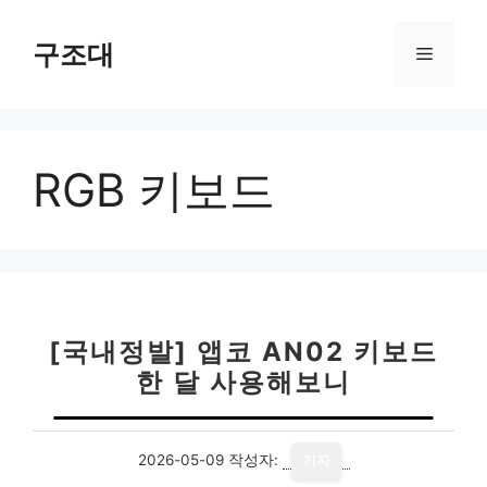
컨
텐
구조대
메
츠
로
뉴
건
너
RGB 키보드
뛰
기
[국내정발] 앱코 AN02 키보드
한 달 사용해보니
2026-05-09
작성자:
기자