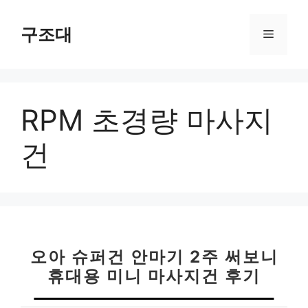
컨
텐
구조대
메
츠
로
뉴
건
너
RPM 초경량 마사지
뛰
기
건
오아 슈퍼건 안마기 2주 써보니
휴대용 미니 마사지건 후기