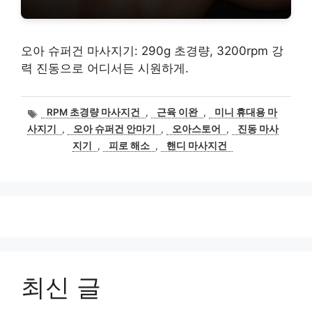
오아 슈퍼건 마사지기: 290g 초경량, 3200rpm 강
력 진동으로 어디서든 시원하게.
태
RPM 초경량 마사지건
,
근육 이완
,
미니 휴대용 마
그
사지기
,
오아 슈퍼건 안마기
,
오아스토어
,
진동 마사
지기
,
피로 해소
,
핸디 마사지건
최신 글