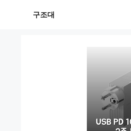
컨
텐
구조대
츠
로
건
너
뛰
기