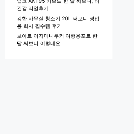
앱코 AKT95 키보드 한 달 써보니, 타
건감 리얼후기
강한 사무실 청소기 20L 써보니 영업
용 회사 필수템 후기
보아르 이지미니쿠커 여행용포트 한
달 써보니 이렇네요