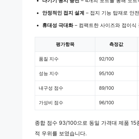
다기기 동시 충전
–
4개의 포트
를 통해 노트
안정적인 접지 설계
–
접지 기능
탑재로 안전
휴대성 극대화
–
컴팩트한 사이즈
와 접이식 
평가항목
측정값
품질 지수
92/100
성능 지수
95/100
내구성 점수
89/100
가성비 점수
96/100
종합 점수 93/100으로 동일 가격대 제품 1
적 우위를 보였습니다.