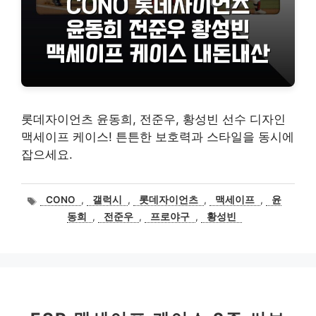
롯데자이언츠 윤동희, 전준우, 황성빈 선수 디자인
맥세이프 케이스! 튼튼한 보호력과 스타일을 동시에
잡으세요.
태
CONO
,
갤럭시
,
롯데자이언츠
,
맥세이프
,
윤
그
동희
,
전준우
,
프로야구
,
황성빈