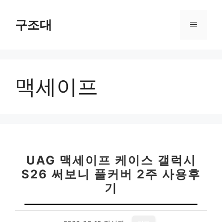
컨
텐
구조대
메
츠
로
뉴
건
너
맥세이프
뛰
기
UAG 맥세이프 케이스 갤럭시
S26 써보니 풀커버 2주 사용후
기