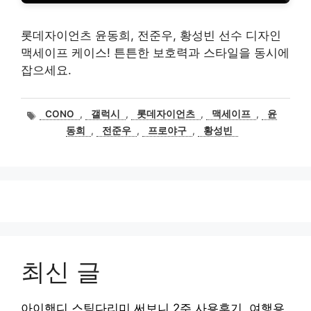
롯데자이언츠 윤동희, 전준우, 황성빈 선수 디자인
맥세이프 케이스! 튼튼한 보호력과 스타일을 동시에
잡으세요.
태
CONO
,
갤럭시
,
롯데자이언츠
,
맥세이프
,
윤
그
동희
,
전준우
,
프로야구
,
황성빈
최신 글
아이핸디 스팀다리미 써보니 2주 사용후기, 여행용