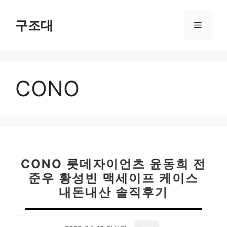
컨
텐
구조대
메
츠
로
뉴
건
너
CONO
뛰
기
CONO 롯데자이언츠 윤동희 전
준우 황성빈 맥세이프 케이스
내돈내산 솔직후기