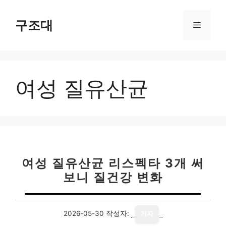
컨
텐
구조대
메
츠
로
뉴
건
너
여성 질유산균
뛰
기
여성 질유산균 리스펙타 3개 써
보니 질건강 변화
2026-05-30
작성자:
기자