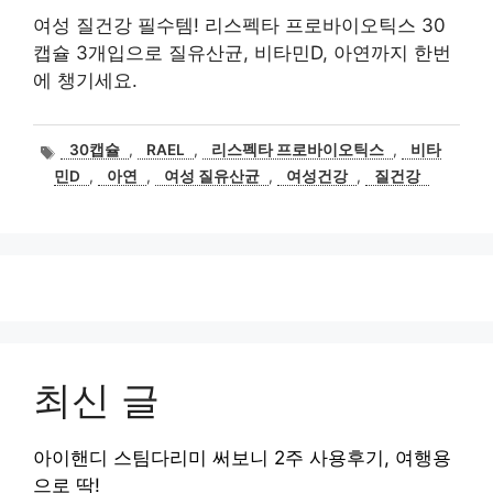
여성 질건강 필수템! 리스펙타 프로바이오틱스 30
캡슐 3개입으로 질유산균, 비타민D, 아연까지 한번
에 챙기세요.
태
30캡슐
,
RAEL
,
리스펙타 프로바이오틱스
,
비타
그
민D
,
아연
,
여성 질유산균
,
여성건강
,
질건강
최신 글
아이핸디 스팀다리미 써보니 2주 사용후기, 여행용
으로 딱!