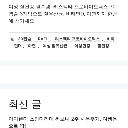
여성 질건강 필수템! 리스펙타 프로바이오틱스 30
캡슐 3개입으로 질유산균, 비타민D, 아연까지 한번
에 챙기세요.
태
30캡슐
,
RAEL
,
리스펙타 프로바이오틱스
,
비타
그
민D
,
아연
,
여성 질유산균
,
여성건강
,
질건강
최신 글
아이핸디 스팀다리미 써보니 2주 사용후기, 여행용
으로 딱!