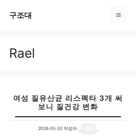
컨
텐
구조대
메
츠
로
뉴
건
너
Rael
뛰
기
여성 질유산균 리스펙타 3개 써
보니 질건강 변화
2026-05-30
작성자:
기자